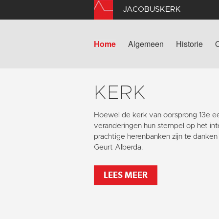
JACOBUSKERK
Home
Algemeen
Historie
KERK
Hoewel de kerk van oorsprong 13e e
veranderingen
hun stempel op het inte
prachtige herenbanken zijn te danke
Geurt Alberda.
LEES MEER