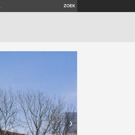
ZOEK
›