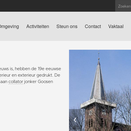
Omgeving
Activiteiten
Steun ons
Contact
Vaktaal
euws is, hebben de 19e eeuwse
rieur en exterieur gedrukt. De
n aan
collator
jonker Goosen
‹