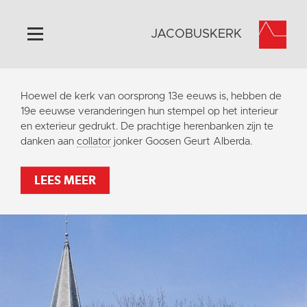
JACOBUSKERK
Home
Hoewel de kerk van oorsprong 13e eeuws is, hebben de
Algemeen
19e eeuwse veranderingen
hun stempel op het interieur
en exterieur gedrukt. De prachtige herenbanken zijn te
Historie
danken aan
collator
jonker Goosen Geurt Alberda.
Omgeving
Activiteiten
LEES MEER
Steun ons
Contact
Vaktaal