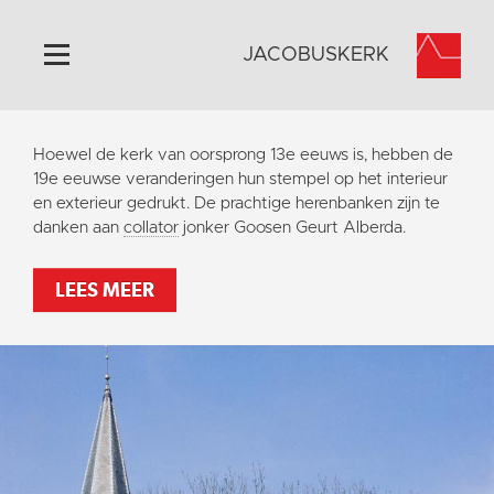
JACOBUSKERK
Home
Hoewel de kerk van oorsprong 13e eeuws is, hebben de
Algemeen
19e eeuwse veranderingen
hun stempel op het interieur
en exterieur gedrukt. De prachtige herenbanken zijn te
Historie
danken aan
collator
jonker Goosen Geurt Alberda.
Omgeving
Activiteiten
LEES MEER
Steun ons
Contact
Vaktaal