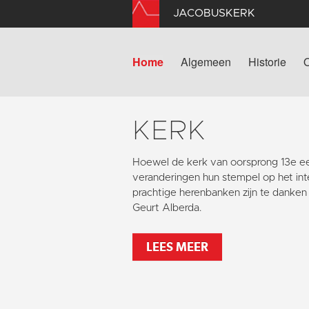
JACOBUSKERK
Home
Algemeen
Historie
KERK
Hoewel de kerk van oorsprong 13e e
veranderingen
hun stempel op het inte
prachtige herenbanken zijn te danke
Geurt Alberda.
LEES MEER