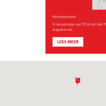
Monnikenwerk
In de periode van 10 tot en met 
augustus als...
LEES MEER