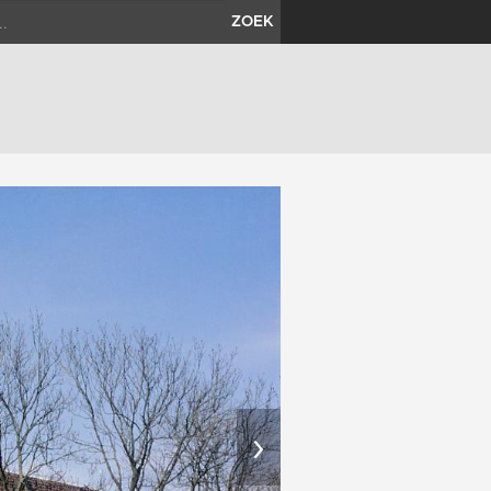
ZOEK
›