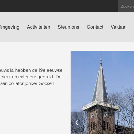
Omgeving
Activiteiten
Steun ons
Contact
Vaktaal
euws is, hebben de 19e eeuwse
rieur en exterieur gedrukt. De
n aan
collator
jonker Goosen
‹