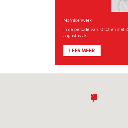
Monnikenwerk
In de periode van 10 tot en met 
augustus als...
LEES MEER