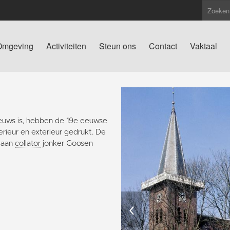
Omgeving
Activiteiten
Steun ons
Contact
Vaktaal
euws is, hebben de 19e eeuwse
rieur en exterieur gedrukt. De
n aan
collator
jonker Goosen
‹