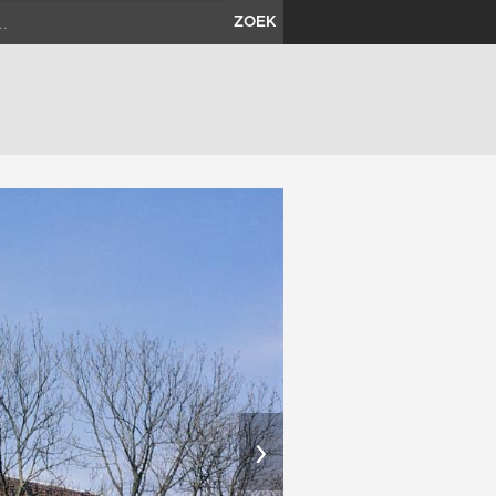
ZOEK
›