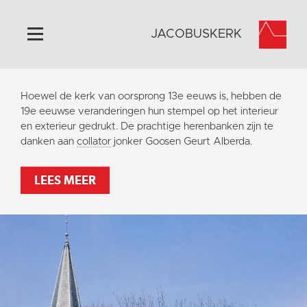
JACOBUSKERK
Home
Hoewel de kerk van oorsprong 13e eeuws is, hebben de
Algemeen
19e eeuwse veranderingen
hun stempel op het interieur
en exterieur gedrukt. De prachtige herenbanken zijn te
Historie
danken aan
collator
jonker Goosen Geurt Alberda.
Omgeving
Activiteiten
LEES MEER
Steun ons
Contact
Vaktaal