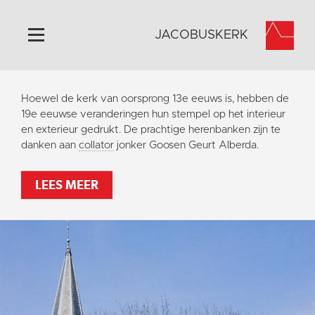
JACOBUSKERK
Home
Hoewel de kerk van oorsprong 13e eeuws is, hebben de
Algemeen
19e eeuwse veranderingen
hun stempel op het interieur
en exterieur gedrukt. De prachtige herenbanken zijn te
Historie
danken aan
collator
jonker Goosen Geurt Alberda.
Omgeving
Activiteiten
LEES MEER
Steun ons
Contact
Vaktaal